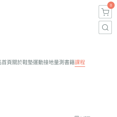
0
品
首頁
關於
鞋墊
運動
接地
量測
書籍
課程