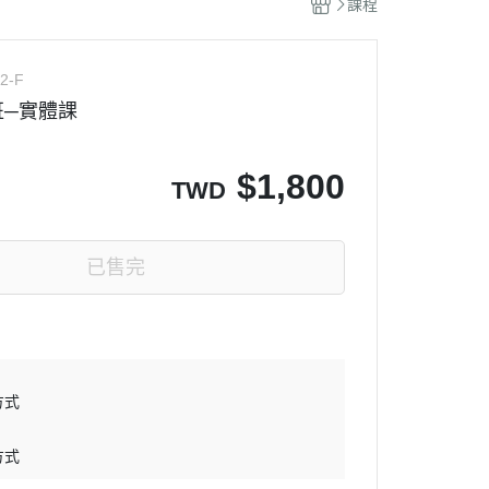
課程
2-F
班─實體課
$
1,800
TWD
已售完
方式
方式