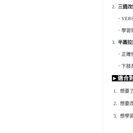
2.
三週改
．
VER
．學習
3.
半圓拉
．正確
．下肢
►適合
1.
想要
2.
想要
3.
想學