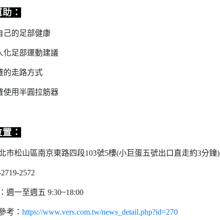
幫助：
解自己的足部健康
個人化足部運動建議
正確的走路方式
正確使用半圓拉筋器
位置：
北市松山區南京東路四段
103
號
5
樓
(
小巨蛋五號出口直走約
3
分鐘
)
-2719-2572
：週一至週五
9:30~18:00
參考：
https://www.vers.com.tw/news_detail.php?id=270