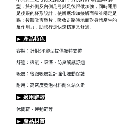
型，於外側及內側足弓與足後跟做加強，同時運用
足後跟的杯形設計，使腳底增加接觸面積並穩定足
踝；後跟吸震墊片，吸收走路時地面對身體產生的
反作用力，助您行走快速穩定又舒適。
►
產品特色
客製：針對
S/P
腳型提供獨特支撐
舒適：透氣、吸溼、防臭觸感舒適
吸震：後跟吸震設計強化運動保護
耐用：高密度發泡材料耐久站久走
►
適用鞋款
休閒鞋、運動鞋等
►
產品材質