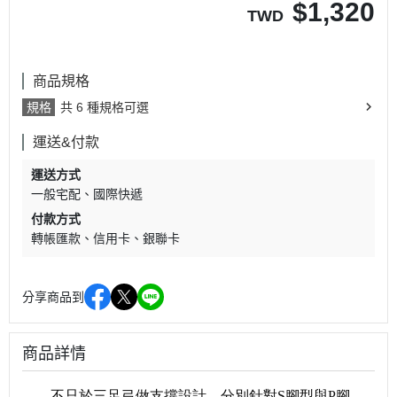
$
1,320
TWD
商品規格
規格
共 6 種規格可選
運送&付款
運送方式
一般宅配
國際快遞
付款方式
轉帳匯款
信用卡
銀聯卡
分享商品到
商品詳情
不只於三足弓做支撐設計，分別針對S腳型與P腳