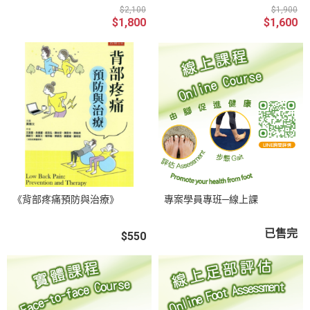
$2,100
$1,900
$1,800
$1,600
《背部疼痛預防與治療》
專案學員專班─線上課
已售完
$550