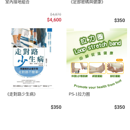
室內接地組合
《足部密碼與健康》
$4,870
$4,600
$350
《走對路少生病》
PS-1拉力圈
$350
$350