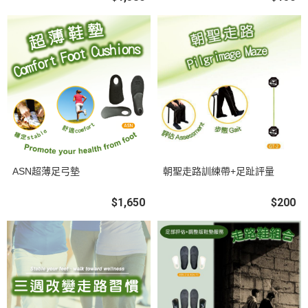
ASN超薄足弓墊
朝聖走路訓練帶+足趾評量
$1,650
$200