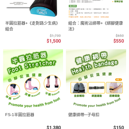
半圓拉筋器+《走對路少生病》
組合：魔術沾綁帶+《綁腳健康
組合
法》
$1,730
$650
$1,500
$550
FS-1半圓拉筋器
健康綁帶─子母扣
$1,380
$150